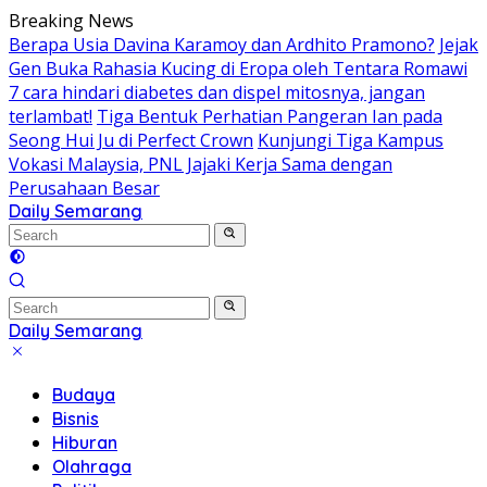
Skip
Breaking News
to
Berapa Usia Davina Karamoy dan Ardhito Pramono?
Jejak
content
Gen Buka Rahasia Kucing di Eropa oleh Tentara Romawi
7 cara hindari diabetes dan dispel mitosnya, jangan
terlambat!
Tiga Bentuk Perhatian Pangeran Ian pada
Seong Hui Ju di Perfect Crown
Kunjungi Tiga Kampus
Vokasi Malaysia, PNL Jajaki Kerja Sama dengan
Perusahaan Besar
Daily Semarang
"Semarang
Hari
Ini:
Informasi
Terkini
Daily Semarang
untuk
"Semarang
Anda"
Hari
Budaya
Ini:
Bisnis
Informasi
Hiburan
Terkini
Olahraga
untuk