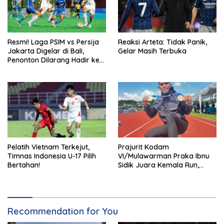
Resmi! Laga PSIM vs Persija
Reaksi Arteta: Tidak Panik,
Jakarta Digelar di Bali,
Gelar Masih Terbuka
Penonton Dilarang Hadir ke
Stadion I Wayan Dipta
Pelatih Vietnam Terkejut,
Prajurit Kodam
Timnas Indonesia U-17 Pilih
VI/Mulawarman Praka Ibnu
Bertahan!
Sidik Juara Kemala Run,
Kalahkan 11 Ribu Pelari
Recommendation for You