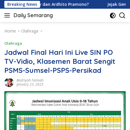
Skip
vina Karamoy dan Ardhito Pramono?
Breaking News
Jejak Gen Buka Ra
to
Daily Semarang
content
"Semarang
Hari
Ini:
Home
Olahraga
Informasi
Olahraga
Terkini
untuk
Jadwal Final Hari Ini Live SIN PO
Anda"
TV-Vidio, Klasemen Barat Sengit
PSMS-Sumsel-PSPS-Persikad
Badriyah Fatinah
January 23, 2025