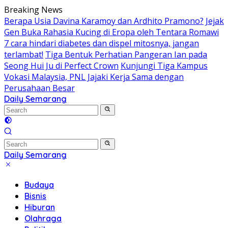
Skip
Breaking News
to
Berapa Usia Davina Karamoy dan Ardhito Pramono?
Jejak
content
Gen Buka Rahasia Kucing di Eropa oleh Tentara Romawi
7 cara hindari diabetes dan dispel mitosnya, jangan
terlambat!
Tiga Bentuk Perhatian Pangeran Ian pada
Seong Hui Ju di Perfect Crown
Kunjungi Tiga Kampus
Vokasi Malaysia, PNL Jajaki Kerja Sama dengan
Perusahaan Besar
Daily Semarang
"Semarang
Hari
Ini:
Informasi
Terkini
Daily Semarang
untuk
"Semarang
Anda"
Hari
Budaya
Ini:
Bisnis
Informasi
Hiburan
Terkini
Olahraga
untuk