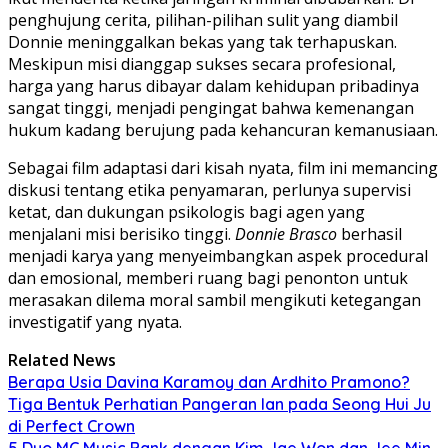
penghujung cerita, pilihan-pilihan sulit yang diambil
Donnie meninggalkan bekas yang tak terhapuskan.
Meskipun misi dianggap sukses secara profesional,
harga yang harus dibayar dalam kehidupan pribadinya
sangat tinggi, menjadi pengingat bahwa kemenangan
hukum kadang berujung pada kehancuran kemanusiaan.
Sebagai film adaptasi dari kisah nyata, film ini memancing
diskusi tentang etika penyamaran, perlunya supervisi
ketat, dan dukungan psikologis bagi agen yang
menjalani misi berisiko tinggi.
Donnie Brasco
berhasil
menjadi karya yang menyeimbangkan aspek procedural
dan emosional, memberi ruang bagi penonton untuk
merasakan dilema moral sambil mengikuti ketegangan
investigatif yang nyata.
Related News
Berapa Usia Davina Karamoy dan Ardhito Pramono?
Tiga Bentuk Perhatian Pangeran Ian pada Seong Hui Ju
di Perfect Crown
5 Duo MC Music Bank dengan Kim Jae Won dan Jee Min