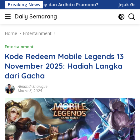
Skip
avina Karamoy dan Ardhito Pramono?
Breaking News
Jejak Gen Buka R
to
Daily Semarang
content
"Semarang
Hari
Ini:
Home
Entertainment
Informasi
Entertainment
Terkini
untuk
Kode Redeem Mobile Legends 13
Anda"
November 2025: Hadiah Langka
dari Gacha
Almahdi Sharique
March 6, 2025