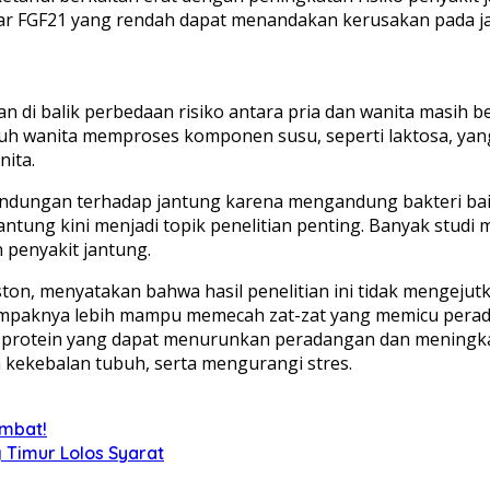
dar FGF21 yang rendah dapat menandakan kerusakan pada ja
n di balik perbedaan risiko antara pria dan wanita masih 
 wanita memproses komponen susu, seperti laktosa, yang d
nita.
erlindungan terhadap jantung karena mengandung bakteri ba
ntung kini menjadi topik penelitian penting. Banyak stu
 penyakit jantung.
ston, menyatakan bahwa hasil penelitian ini tidak mengejut
 tampaknya lebih mampu memecah zat-zat yang memicu perad
ta protein yang dapat menurunkan peradangan dan meningkat
kekebalan tubuh, serta mengurangi stres.
ambat!
g Timur Lolos Syarat