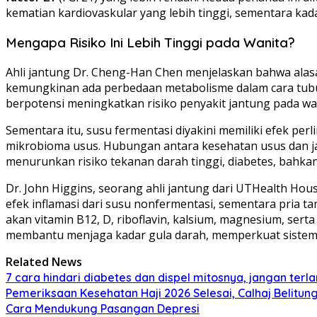
kematian kardiovaskular yang lebih tinggi, sementara ka
Mengapa Risiko Ini Lebih Tinggi pada Wanita?
Ahli jantung Dr. Cheng-Han Chen menjelaskan bahwa alasa
kemungkinan ada perbedaan metabolisme dalam cara tubuh
berpotensi meningkatkan risiko penyakit jantung pada wa
Sementara itu, susu fermentasi diyakini memiliki efek p
mikrobioma usus. Hubungan antara kesehatan usus dan ja
menurunkan risiko tekanan darah tinggi, diabetes, bahkan
Dr. John Higgins, seorang ahli jantung dari UTHealth Hou
efek inflamasi dari susu nonfermentasi, sementara pria
akan vitamin B12, D, riboflavin, kalsium, magnesium, ser
membantu menjaga kadar gula darah, memperkuat sistem 
Related News
7 cara hindari diabetes dan dispel mitosnya, jangan terl
Pemeriksaan Kesehatan Haji 2026 Selesai, Calhaj Belitun
Cara Mendukung Pasangan Depresi