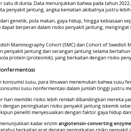
satu di dunia. Data menunjukkan bahwa pada tahun 2022, le
a penyakit jantung, angka kematian akibatnya justru lebih 
dari genetik, pola makan, gaya hidup, hingga kebiasaan se
apat berperan dalam risiko penyakit jantung, mengingat s
edish Mammography Cohort (SMC) dan Cohort of Swedish M
an penyakit jantung dan serangan jantung selama bertahu
la protein (proteomik), yang berkaitan dengan risiko peny
Nonfermentasi
ran konsumsi susu, para ilmuwan menemukan bahwa susu fe
konsumsi susu nonfermentasi dalam jumlah tinggi justru me
 hari memiliki risiko lebih rendah dibandingkan mereka ya
an dengan peningkatan risiko penyakit jantung iskemik se
skipun peneliti menyesuaikan dengan faktor gaya hidup dan
a menunjukkan kadar enzim
angiotensin-converting enzyme
ketahui berkaitan erat dengan peningkatan risiko penyakit