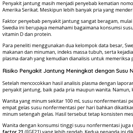
Penyakit jantung masih menjadi penyebab kematian nomor 
Amerika Serikat. Meskipun lebih banyak pria yang menderit
Faktor penyebab penyakit jantung sangat beragam, mulai 
Swedia ini berupaya memahami bagaimana konsumsi susu d
vitamin D dan protein.
Para peneliti menggunakan dua kelompok data besar, Sw
makanan dan minuman, indeks massa tubuh, serta kejadi
plasma darah yang kemudian dianalisis untuk memeriksa po
Risiko Penyakit Jantung Meningkat dengan Susu 
Setelah mencocokkan hasil analisis plasma dengan lapo
penyakit jantung, baik pada pria maupun wanita. Namun, 
Wanita yang minum sekitar 100 mL susu nonfermentasi per
empat gelas susu nonfermentasi per hari bahkan dikaitk
minum setengah gelas. Hasil tersebut tetap konsisten me
Wanita dengan konsumsi tinggi susu nonfermentasi jug
factor 21
(FGF21) yang lebih rendah. Kedua penanda ini di