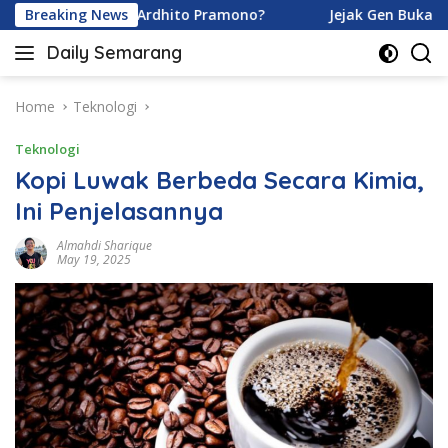
Skip
aramoy dan Ardhito Pramono?
Breaking News
Jejak Gen Buka Rahasia 
to
Daily Semarang
content
"Semarang
Hari
Ini:
Home
Teknologi
Informasi
Teknologi
Terkini
untuk
Kopi Luwak Berbeda Secara Kimia,
Anda"
Ini Penjelasannya
Almahdi Sharique
May 19, 2025