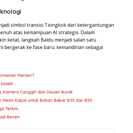
eknologi
njadi simbol transisi Tiongkok dari ketergantungan
penuh atas kemampuan AI strategis. Dalam
in ketat, langkah Baidu menjadi salah satu
ni bergerak ke fase baru: kemandirian sebagai
omentar Menteri?
 Satelit
a, Kamera Canggih dan Desain Ikonik
kan Mesin Kapal untuk Bahan Bakar B35 dan B50
ga Terkini
adi Bensin