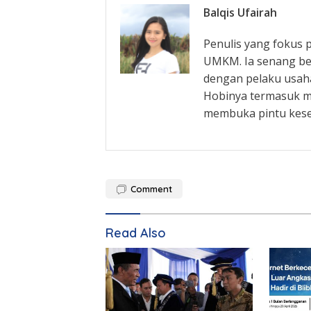
Balqis Ufairah
Penulis yang fokus
UMKM. Ia senang be
dengan pelaku usaha
Hobinya termasuk m
membuka pintu kes
Comment
Read Also