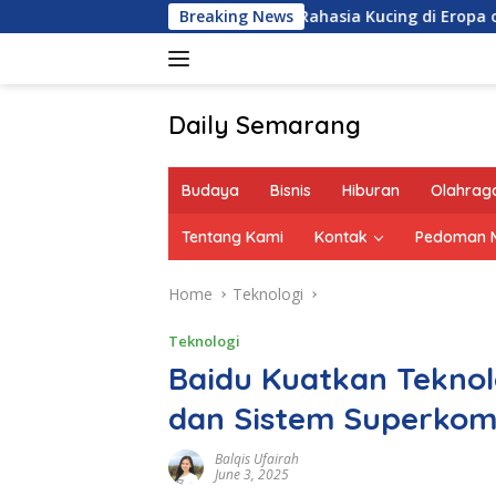
Skip
Jejak Gen Buka Rahasia Kucing di Eropa oleh Tentara Rom
Breaking News
to
content
Daily Semarang
"Semarang
Hari
Budaya
Bisnis
Hiburan
Olahrag
Ini:
Informasi
Tentang Kami
Kontak
Pedoman M
Terkini
untuk
Home
Teknologi
Anda"
Teknologi
Baidu Kuatkan Teknol
dan Sistem Superkom
Balqis Ufairah
June 3, 2025