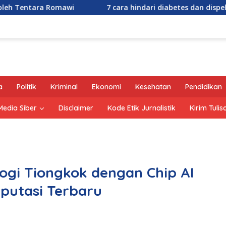
awi
7 cara hindari diabetes dan dispel mitosnya, janga
a
Politik
Kriminal
Ekonomi
Kesehatan
Pendidikan
edia Siber
Disclaimer
Kode Etik Jurnalistik
Kirim Tulis
ogi Tiongkok dengan Chip AI
putasi Terbaru