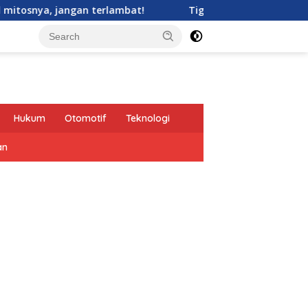
n terlambat!
Tiga Bentuk Perhatian Pangeran Ian pada 
Hukum
Otomotif
Teknologi
an