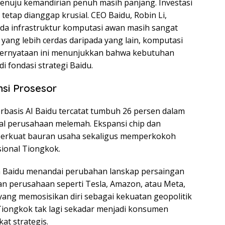
 menuju kemandirian penuh masih panjang. Investasi
tetap dianggap krusial. CEO Baidu, Robin Li,
da infrastruktur komputasi awan masih sangat
yang lebih cerdas daripada yang lain, komputasi
 Pernyataan ini menunjukkan bahwa kebutuhan
 fondasi strategi Baidu.
nsi Prosesor
berbasis AI Baidu tercatat tumbuh 26 persen dalam
al perusahaan melemah. Ekspansi chip dan
perkuat bauran usaha sekaligus memperkokoh
sional Tiongkok.
ah Baidu menandai perubahan lanskap persaingan
kan perusahaan seperti Tesla, Amazon, atau Meta,
 yang memosisikan diri sebagai kekuatan geopolitik
iongkok tak lagi sekadar menjadi konsumen
at strategis.