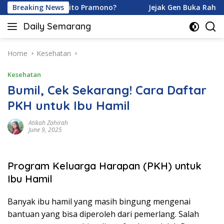
Skip
aramoy dan Ardhito Pramono?
Breaking News
Jejak Gen Buka Rahasia 
to
Daily Semarang
content
"Semarang
Hari
Ini:
Home
Kesehatan
Informasi
Kesehatan
Terkini
untuk
Bumil, Cek Sekarang! Cara Daftar
Anda"
PKH untuk Ibu Hamil
Atikah Zahirah
June 9, 2025
Program Keluarga Harapan (PKH) untuk
Ibu Hamil
Banyak ibu hamil yang masih bingung mengenai
bantuan yang bisa diperoleh dari pemerlang. Salah