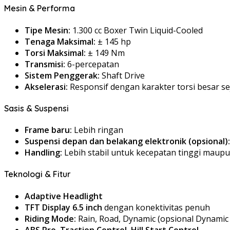
Mesin & Performa
Tipe Mesin:
1.300 cc Boxer Twin Liquid-Cooled
Tenaga Maksimal:
± 145 hp
Torsi Maksimal:
± 149 Nm
Transmisi:
6-percepatan
Sistem Penggerak:
Shaft Drive
Akselerasi:
Responsif dengan karakter torsi besar s
Sasis & Suspensi
Frame baru:
Lebih ringan
Suspensi depan dan belakang elektronik (opsional):
Handling:
Lebih stabil untuk kecepatan tinggi mau
Teknologi & Fitur
Adaptive Headlight
TFT Display 6.5 inch
dengan konektivitas penuh
Riding Mode:
Rain, Road, Dynamic (opsional Dynamic
ABS Pro, Traction Control, Hill Start Control