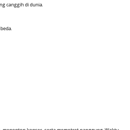
ng canggih di dunia.
 beda.
eni, menonton konser, serta memotret panggung. Waktu