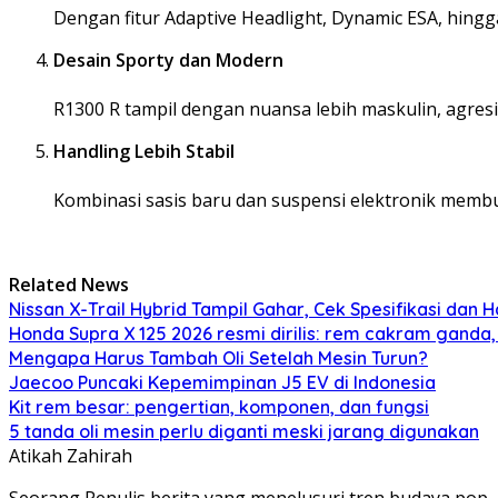
Dengan fitur Adaptive Headlight, Dynamic ESA, hingga
Desain Sporty dan Modern
R1300 R tampil dengan nuansa lebih maskulin, agresif
Handling Lebih Stabil
Kombinasi sasis baru dan suspensi elektronik membuat
Related News
Nissan X-Trail Hybrid Tampil Gahar, Cek Spesifikasi dan H
Honda Supra X 125 2026 resmi dirilis: rem cakram ganda,
Mengapa Harus Tambah Oli Setelah Mesin Turun?
Jaecoo Puncaki Kepemimpinan J5 EV di Indonesia
Kit rem besar: pengertian, komponen, dan fungsi
5 tanda oli mesin perlu diganti meski jarang digunakan
Atikah Zahirah
Seorang Penulis berita yang menelusuri tren budaya pop,