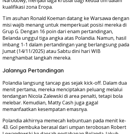
Narodowy, menjadi laga krusial bagi kedua tim dalam
kualifikasi zona Eropa.
Tim asuhan Ronald Koeman datang ke Warsawa dengan
misi wajib menang untuk memperkuat posisi mereka di
Grup G. Dengan 16 poin dari enam pertandingan,
Belanda unggul tiga angka atas Polandia. Namun, hasil
imbang 1-1 dalam pertandingan yang berlangsung pada
Jumat (14/11/2025) atau Sabtu dini hari WIB
menghambat langkah mereka.
Jalannya Pertandingan
Polandia langsung tancap gas sejak kick-off. Dalam dua
menit pertama, mereka menciptakan peluang melalui
tendangan Nicola Zalewski di area penalti, tetapi bola
melebar. Kemudian, Matty Cash juga gagal
memanfaatkan kesempatan emasnya.
Polandia akhirnya memecah kebuntuan pada menit ke-
43. Gol pembuka berasal dari umpan terobosan Robert
Lewandowski ke daerah pertahanan Belanda. Jakub