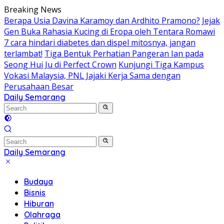
Skip
Breaking News
to
Berapa Usia Davina Karamoy dan Ardhito Pramono?
Jejak
content
Gen Buka Rahasia Kucing di Eropa oleh Tentara Romawi
7 cara hindari diabetes dan dispel mitosnya, jangan
terlambat!
Tiga Bentuk Perhatian Pangeran Ian pada
Seong Hui Ju di Perfect Crown
Kunjungi Tiga Kampus
Vokasi Malaysia, PNL Jajaki Kerja Sama dengan
Perusahaan Besar
Daily Semarang
"Semarang
Hari
Ini:
Informasi
Terkini
Daily Semarang
untuk
"Semarang
Anda"
Hari
Budaya
Ini:
Bisnis
Informasi
Hiburan
Terkini
Olahraga
untuk