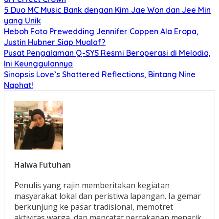
5 Duo MC Music Bank dengan Kim Jae Won dan Jee Min
yang Unik
Heboh Foto Prewedding Jennifer Coppen Ala Eropa,
Justin Hubner Siap Mualaf?
Pusat Pengalaman Q-SYS Resmi Beroperasi di Melodia,
Ini Keunggulannya
Sinopsis Love’s Shattered Reflections, Bintang Nine
Naphat!
Halwa Futuhan
Penulis yang rajin memberitakan kegiatan
masyarakat lokal dan peristiwa lapangan. Ia gemar
berkunjung ke pasar tradisional, memotret
aktivitas warga, dan mencatat percakapan menarik.