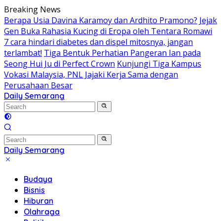
Skip
Breaking News
to
Berapa Usia Davina Karamoy dan Ardhito Pramono?
Jejak
content
Gen Buka Rahasia Kucing di Eropa oleh Tentara Romawi
7 cara hindari diabetes dan dispel mitosnya, jangan
terlambat!
Tiga Bentuk Perhatian Pangeran Ian pada
Seong Hui Ju di Perfect Crown
Kunjungi Tiga Kampus
Vokasi Malaysia, PNL Jajaki Kerja Sama dengan
Perusahaan Besar
Daily Semarang
"Semarang
Hari
Ini:
Informasi
Terkini
Daily Semarang
untuk
"Semarang
Anda"
Hari
Budaya
Ini:
Bisnis
Informasi
Hiburan
Terkini
Olahraga
untuk