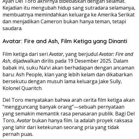
Ayah Del Toro akhirnya dibebaskan dengan selamat.
Kejadian itu mengubah hidup sang sutradara selamanya,
membuatnya memindahkan keluarga ke Amerika Serikat
dan menjadikan Cameron bukan hanya teman, tetapi
saudara.
Avatar: Fire and Ash, Film Ketiga yang Dinanti
Film ketiga dari seri
Avatar
, yang berjudul
Avatar: Fire and
Ash
, dijadwalkan dirilis pada 19 Desember 2025. Dalam
babak ini, suku Na’vi akan berhadapan dengan ancaman
baru: Ash People, klan yang lebih kelam dan dikabarkan
bersekutu dengan musuh lama keluarga Jake Sully,
Kolonel Quaritch.
Del Toro menyatakan bahwa arah cerita film ketiga akan
“mengguncang banyak orang”—sebuah pernyataan
yang semakin memantik rasa penasaran publik. Bagi Del
Toro,
Avatar
bukan hanya film. Ia adalah proyek raksasa
yang lahir dari ketekunan seorang pria yang tidak
pernah puas.