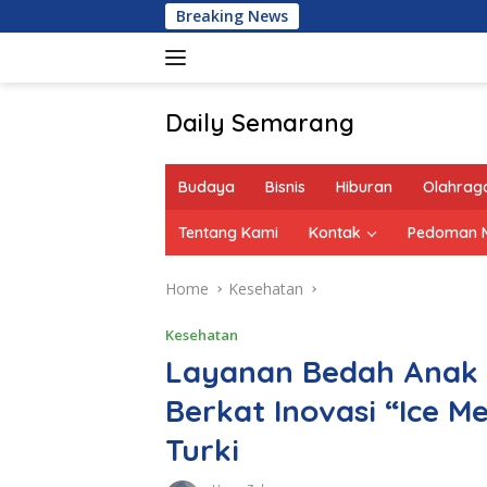
Skip
Breaking News
to
content
Daily Semarang
"Semarang
Hari
Budaya
Bisnis
Hiburan
Olahrag
Ini:
Informasi
Tentang Kami
Kontak
Pedoman M
Terkini
untuk
Home
Kesehatan
Anda"
Kesehatan
Layanan Bedah Anak 
Berkat Inovasi “Ice 
Turki