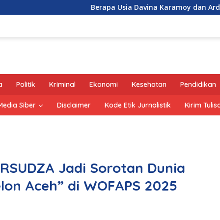
Berapa Usia Davina Karamoy dan Ardhito Pramono
a
Politik
Kriminal
Ekonomi
Kesehatan
Pendidikan
edia Siber
Disclaimer
Kode Etik Jurnalistik
Kirim Tulis
RSUDZA Jadi Sorotan Dunia
Melon Aceh” di WOFAPS 2025