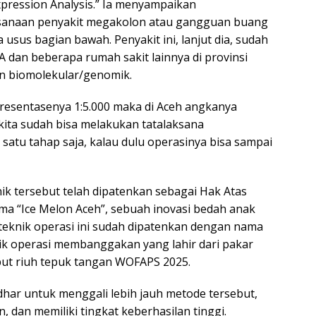
pression Analysis.” Ia menyampaikan
sanaan penyakit megakolon atau gangguan buang
a usus bagian bawah. Penyakit ini, lanjut dia, sudah
A dan beberapa rumah sakit lainnya di provinsi
n biomolekular/genomik.
a presentasenya 1:5.000 maka di Aceh angkanya
 kita sudah bisa melakukan tatalaksana
atu tahap saja, kalau dulu operasinya bisa sampai
k tersebut telah dipatenkan sebagai Hak Atas
ma “Ice Melon Aceh”, sebuah inovasi bedah anak
h teknik operasi ini sudah dipatenkan dengan nama
eknik operasi membanggakan yang lahir dari pakar
but riuh tepuk tangan WOFAPS 2025.
har untuk menggali lebih jauh metode tersebut,
n, dan memiliki tingkat keberhasilan tinggi.