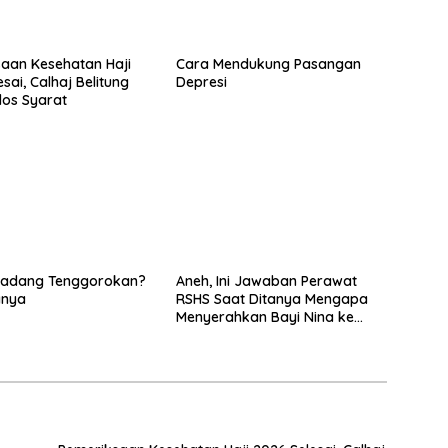
aan Kesehatan Haji
Cara Mendukung Pasangan
sai, Calhaj Belitung
Depresi
los Syarat
 Radang Tenggorokan?
Aneh, Ini Jawaban Perawat
anya
RSHS Saat Ditanya Mengapa
Menyerahkan Bayi Nina ke
Orang Lain