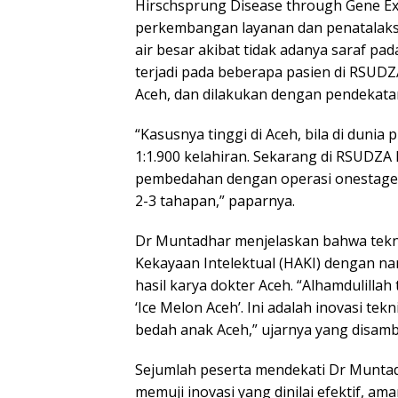
Hirschsprung Disease through Gene Ex
perkembangan layanan dan penatalak
air besar akibat tidak adanya saraf pad
terjadi pada beberapa pasien di RSUDZ
Aceh, dan dilakukan dengan pendekata
“Kasusnya tinggi di Aceh, bila di duni
1:1.900 kelahiran. Sekarang di RSUDZA
pembedahan dengan operasi onestage s
2-3 tahapan,” paparnya.
Dr Muntadhar menjelaskan bahwa tekni
Kekayaan Intelektual (HAKI) dengan na
hasil karya dokter Aceh. “Alhamdulilla
‘Ice Melon Aceh’. Ini adalah inovasi t
bedah anak Aceh,” ujarnya yang disam
Sejumlah peserta mendekati Dr Muntad
memuji inovasi yang dinilai efektif, ama