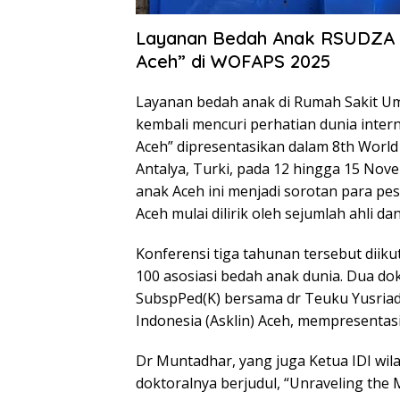
Layanan Bedah Anak RSUDZA M
Aceh” di WOFAPS 2025
Layanan bedah anak di Rumah Sakit U
kembali mencuri perhatian dunia intern
Aceh” dipresentasikan dalam 8th World
Antalya, Turki, pada 12 hingga 15 Nove
anak Aceh ini menjadi sorotan para p
Aceh mulai dilirik oleh sejumlah ahli dan
Konferensi tiga tahunan tersebut diikut
100 asosiasi bedah anak dunia. Dua d
SubspPed(K) bersama dr Teuku Yusriad
Indonesia (Asklin) Aceh, mempresentasi
Dr Muntadhar, yang juga Ketua IDI wil
doktoralnya berjudul, “Unraveling the M