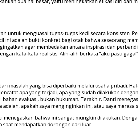
nkan dua hal besar, yaitu meningkatkan efikasi diri dan m
n untuk menguasai tugas-tugas kecil secara konsisten. Pec
il ini adalah bukti konkret bagi otak bahwa seseorang mamp
ingatkan agar membedakan antara inspirasi dan perbandin
 dengan kata-kata realistis. Alih-alih berkata “aku pasti gaga
i masalah yang bisa diperbaiki melalui usaha pribadi. Hal-h
encatat apa yang terjadi, apa yang sudah dilakukan dengan b
i bahan evaluasi, bukan hukuman. Terakhir, Danti menegask
ya adalah, apakah saya menginginkan ini, atau saya meras
menegaskan bahwa ini sangat mungkin dilakukan. Dengan efi
uh saat mendapatkan dorongan dari luar.