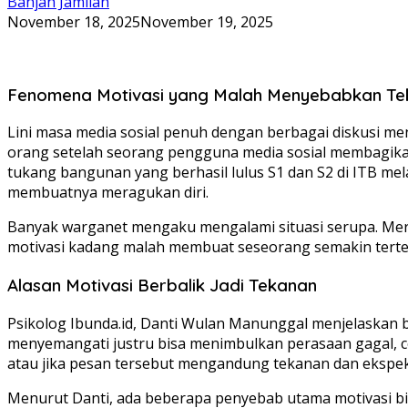
Bahjah Jamilah
November 18, 2025
November 19, 2025
Fenomena Motivasi yang Malah Menyebabkan Te
Lini masa media sosial penuh dengan berbagai diskusi m
orang setelah seorang pengguna media sosial membagika
tukang bangunan yang berhasil lulus S1 dan S2 di ITB mela
membuatnya meragukan diri.
Banyak warganet mengaku mengalami situasi serupa. Mere
motivasi kadang malah membuat seseorang semakin tert
Alasan Motivasi Berbalik Jadi Tekanan
Psikolog Ibunda.id, Danti Wulan Manunggal menjelaskan 
menyemangati justru bisa menimbulkan perasaan gagal, ce
atau jika pesan tersebut mengandung tekanan dan ekspekt
Menurut Danti, ada beberapa penyebab utama motivasi bis