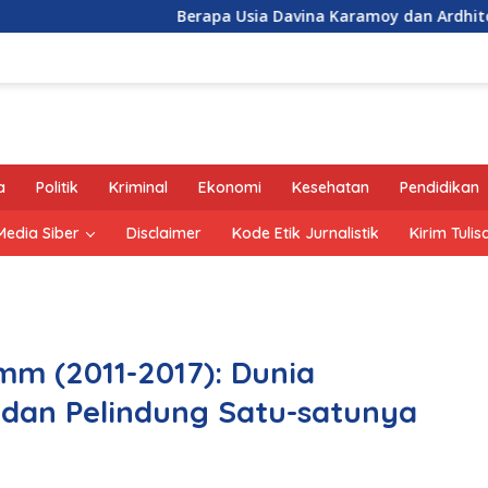
Berapa Usia Davina Karamoy dan Ardhito Pramono?
a
Politik
Kriminal
Ekonomi
Kesehatan
Pendidikan
edia Siber
Disclaimer
Kode Etik Jurnalistik
Kirim Tulis
imm (2011-2017): Dunia
dan Pelindung Satu-satunya