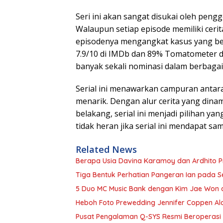
Seri ini akan sangat disukai oleh peng
Walaupun setiap episode memiliki ceri
episodenya mengangkat kasus yang ber
7.9/10 di IMDb dan 89% Tomatometer di
banyak sekali nominasi dalam berbaga
Serial ini menawarkan campuran antara
menarik. Dengan alur cerita yang dinam
belakang, serial ini menjadi pilihan ya
tidak heran jika serial ini mendapat s
Related News
Berapa Usia Davina Karamoy dan Ardhito
Tiga Bentuk Perhatian Pangeran Ian pada Se
5 Duo MC Music Bank dengan Kim Jae Won d
Heboh Foto Prewedding Jennifer Coppen Ala
Pusat Pengalaman Q-SYS Resmi Beroperasi d