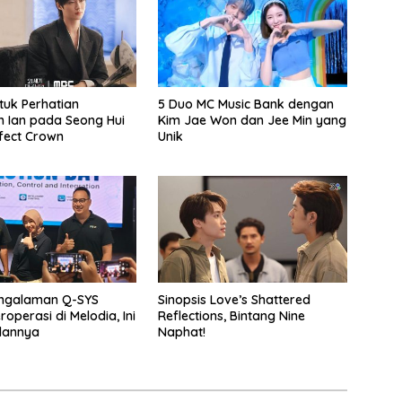
tuk Perhatian
5 Duo MC Music Bank dengan
 Ian pada Seong Hui
Kim Jae Won dan Jee Min yang
rfect Crown
Unik
engalaman Q-SYS
Sinopsis Love’s Shattered
operasi di Melodia, Ini
Reflections, Bintang Nine
lannya
Naphat!