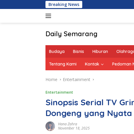
Skip
Breaking News
to
content
Daily Semarang
"Semarang
Hari
Budaya
Bisnis
Hiburan
Olahrag
Ini:
Informasi
Tentang Kami
Kontak
Pedoman M
Terkini
untuk
Home
Entertainment
Anda"
Entertainment
Sinopsis Serial TV Gr
Dongeng yang Nyata 
Hana Zahra
November 18, 2025