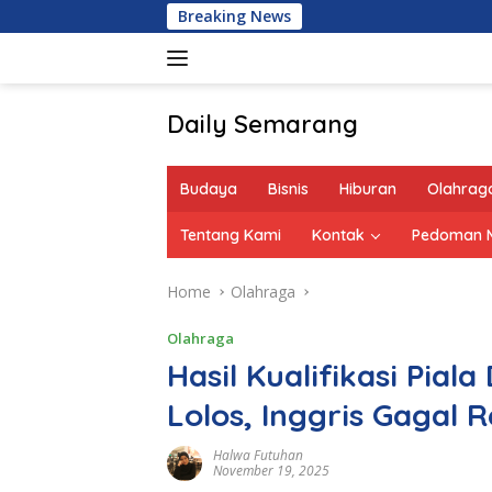
Skip
Breaking News
to
content
Daily Semarang
"Semarang
Hari
Budaya
Bisnis
Hiburan
Olahrag
Ini:
Informasi
Tentang Kami
Kontak
Pedoman M
Terkini
untuk
Home
Olahraga
Anda"
Olahraga
Hasil Kualifikasi Pial
Lolos, Inggris Gagal
Halwa Futuhan
November 19, 2025