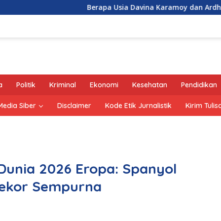
Berapa Usia Davina Karamoy dan Ardhito Pramono?
a
Politik
Kriminal
Ekonomi
Kesehatan
Pendidikan
edia Siber
Disclaimer
Kode Etik Jurnalistik
Kirim Tulis
a Dunia 2026 Eropa: Spanyol
 Rekor Sempurna