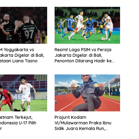
M Yogyakarta vs
Resmi! Laga PSIM vs Persija
akarta Digelar di Bali,
Jakarta Digelar di Bali,
yataan Liana Tasno
Penonton Dilarang Hadir ke
Stadion I Wayan Dipta
ietnam Terkejut,
Prajurit Kodam
donesia U-17 Pilih
VI/Mulawarman Praka Ibnu
!
Sidik Juara Kemala Run,
Kalahkan 11 Ribu Pelari