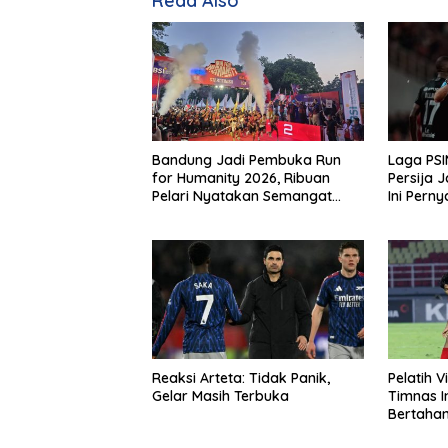
Read Also
Bandung Jadi Pembuka Run
Laga PSI
for Humanity 2026, Ribuan
Persija J
Pelari Nyatakan Semangat
Ini Pern
Kemanusiaan
Reaksi Arteta: Tidak Panik,
Pelatih V
Gelar Masih Terbuka
Timnas In
Bertahan