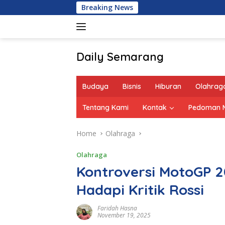
Skip
Breaking News
to
content
Daily Semarang
"Semarang
Hari
Budaya
Bisnis
Hiburan
Olahrag
Ini:
Informasi
Tentang Kami
Kontak
Pedoman M
Terkini
untuk
Home
Olahraga
Anda"
Olahraga
Kontroversi MotoGP 
Hadapi Kritik Rossi
Faridah Hasna
November 19, 2025