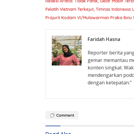
Reaksi Arteta: Tidak Panik, Gelar Masih Ter
Pelatih Vietnam Terkejut, Timnas Indonesia U
Prajurit Kodam VI/Mulawarman Praka Ibnu Si
Faridah Hasna
Reporter berita yang
gemar memantau med
konten singkat. Wa
mendengarkan podcas
dengan ketepatan.”
Comment