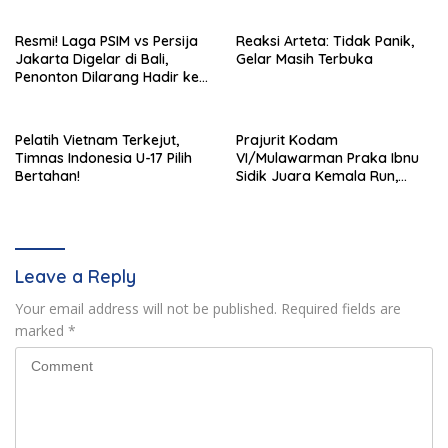
Resmi! Laga PSIM vs Persija
Reaksi Arteta: Tidak Panik,
Jakarta Digelar di Bali,
Gelar Masih Terbuka
Penonton Dilarang Hadir ke
Stadion I Wayan Dipta
Pelatih Vietnam Terkejut,
Prajurit Kodam
Timnas Indonesia U-17 Pilih
VI/Mulawarman Praka Ibnu
Bertahan!
Sidik Juara Kemala Run,
Kalahkan 11 Ribu Pelari
Leave a Reply
Your email address will not be published.
Required fields are
marked
*