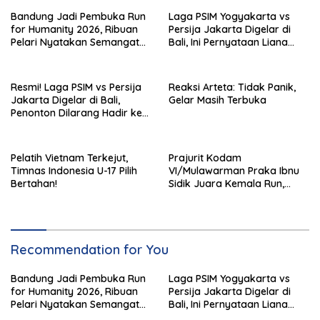
Bandung Jadi Pembuka Run
Laga PSIM Yogyakarta vs
for Humanity 2026, Ribuan
Persija Jakarta Digelar di
Pelari Nyatakan Semangat
Bali, Ini Pernyataan Liana
Kemanusiaan
Tasno
Resmi! Laga PSIM vs Persija
Reaksi Arteta: Tidak Panik,
Jakarta Digelar di Bali,
Gelar Masih Terbuka
Penonton Dilarang Hadir ke
Stadion I Wayan Dipta
Pelatih Vietnam Terkejut,
Prajurit Kodam
Timnas Indonesia U-17 Pilih
VI/Mulawarman Praka Ibnu
Bertahan!
Sidik Juara Kemala Run,
Kalahkan 11 Ribu Pelari
Recommendation for You
Bandung Jadi Pembuka Run
Laga PSIM Yogyakarta vs
for Humanity 2026, Ribuan
Persija Jakarta Digelar di
Pelari Nyatakan Semangat
Bali, Ini Pernyataan Liana
Kemanusiaan
Tasno