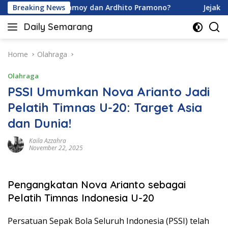
Skip
Usia Davina Karamoy dan Ardhito Pramono?
Breaking News
Jejak Gen 
to
Daily Semarang
content
"Semarang
Hari
Ini:
Home
Olahraga
Informasi
Olahraga
Terkini
untuk
PSSI Umumkan Nova Arianto Jadi
Anda"
Pelatih Timnas U-20: Target Asia
dan Dunia!
Kaila Azzahra
November 22, 2025
Pengangkatan Nova Arianto sebagai
Pelatih Timnas Indonesia U-20
Persatuan Sepak Bola Seluruh Indonesia (PSSI) telah