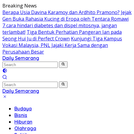
Skip
Breaking News
to
Berapa Usia Davina Karamoy dan Ardhito Pramono?
Jejak
content
Gen Buka Rahasia Kucing di Eropa oleh Tentara Romawi
7 cara hindari diabetes dan dispel mitosnya, jangan
terlambat!
Tiga Bentuk Perhatian Pangeran Ian pada
Seong Hui Ju di Perfect Crown
Kunjungi Tiga Kampus
Vokasi Malaysia, PNL Jajaki Kerja Sama dengan
Perusahaan Besar
Daily Semarang
"Semarang
Hari
Ini:
Informasi
Terkini
Daily Semarang
untuk
"Semarang
Anda"
Hari
Budaya
Ini:
Bisnis
Informasi
Hiburan
Terkini
Olahraga
untuk