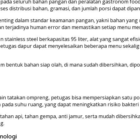
da seluruh bahan pangan dan peralatan gastronom food pa
oses distribusi bahan, gramasi, dan jumlah porsi dapat dipan
 penting dalam standar keamanan pangan, yakni bahan yang r
kan terjadinya human error dan memastikan setiap menu me
ainless steel berkapasitas 95 liter, alat yang sangat efi
 petugas dapur dapat menyelesaikan beberapa menu sekalig
 bentuk bahan siap olah, di mana sudah dibersihkan, dipo
sain tatakan ompreng, petugas bisa mempersiapkan satu por
a pada suhu ruang, yang dapat meningkatkan risiko bakter
an api, tahan gempa, anti jamur, serta mudah dibersihka
g.
nologi