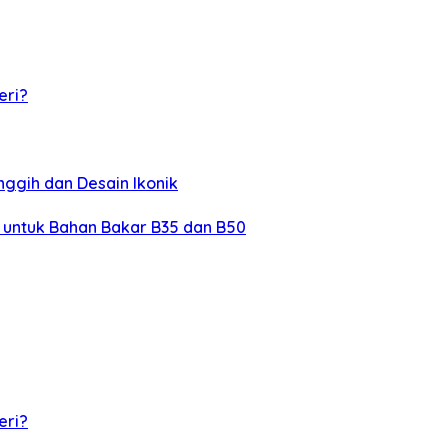
eri?
nggih dan Desain Ikonik
l untuk Bahan Bakar B35 dan B50
eri?