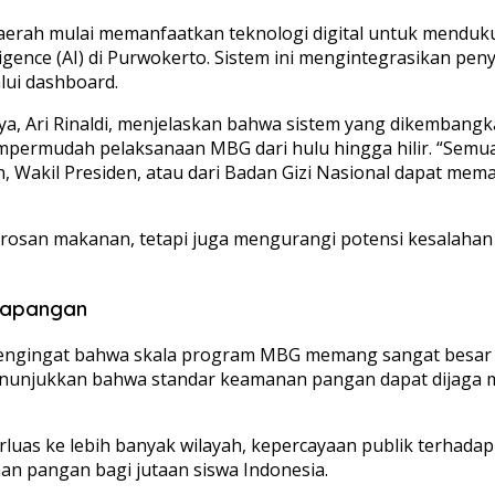
h daerah mulai memanfaatkan teknologi digital untuk mend
telligence (AI) di Purwokerto. Sistem ini mengintegrasikan
lui dashboard.
ya, Ari Rinaldi, menjelaskan bahwa sistem yang dikembangk
empermudah pelaksanaan MBG dari hulu hingga hilir. “Semua
, Wakil Presiden, atau dari Badan Gizi Nasional dapat meman
san makanan, tetapi juga mengurangi potensi kesalahan op
 Lapangan
engingat bahwa skala program MBG memang sangat besar dan
njukkan bahwa standar keamanan pangan dapat dijaga mela
diperluas ke lebih banyak wilayah, kepercayaan publik terh
an pangan bagi jutaan siswa Indonesia.