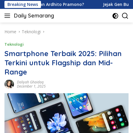
Skip
 Karamoy dan Ardhito Pramono?
Breaking News
Jejak Gen Buka Rahasi
to
Daily Semarang
content
"Semarang
Hari
Ini:
Home
Teknologi
Informasi
Teknologi
Terkini
untuk
Smartphone Terbaik 2025: Pilihan
Anda"
Terkini untuk Flagship dan Mid-
Range
Daliyah Ghaidaq
December 1, 2025