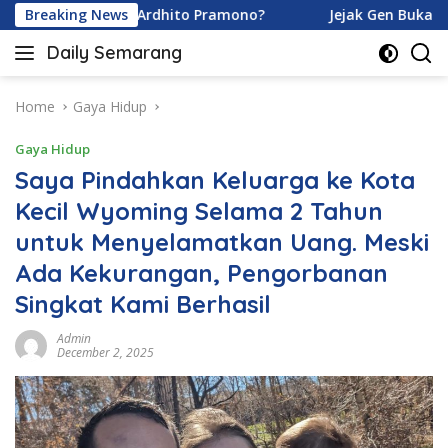
Skip
ramoy dan Ardhito Pramono?
Breaking News
Jejak Gen Buka Rahasia K
to
Daily Semarang
content
"Semarang
Hari
Ini:
Home
Gaya Hidup
Informasi
Gaya Hidup
Terkini
untuk
Saya Pindahkan Keluarga ke Kota
Anda"
Kecil Wyoming Selama 2 Tahun
untuk Menyelamatkan Uang. Meski
Ada Kekurangan, Pengorbanan
Singkat Kami Berhasil
Admin
December 2, 2025