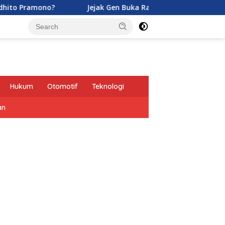
no?
Jejak Gen Buka Rahasia Kucing di Eropa oleh Tent
Hukum
Otomotif
Teknologi
an