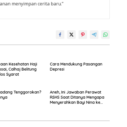
lanan menyimpan cerita baru.”
aan Kesehatan Haji
Cara Mendukung Pasangan
sai, Calhaj Belitung
Depresi
los Syarat
 Radang Tenggorokan?
Aneh, Ini Jawaban Perawat
anya
RSHS Saat Ditanya Mengapa
Menyerahkan Bayi Nina ke
Orang Lain