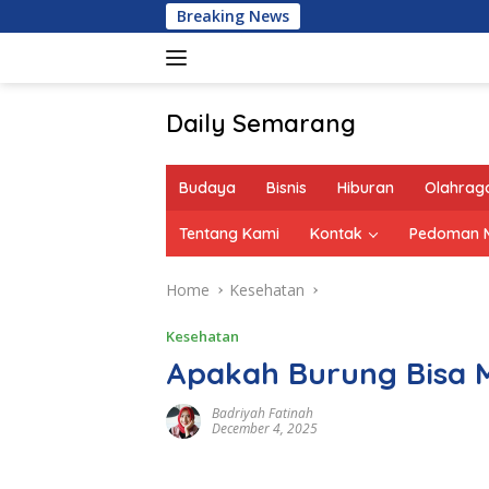
Skip
Breaking News
to
content
Daily Semarang
"Semarang
Hari
Budaya
Bisnis
Hiburan
Olahrag
Ini:
Informasi
Tentang Kami
Kontak
Pedoman M
Terkini
untuk
Home
Kesehatan
Anda"
Kesehatan
Apakah Burung Bisa M
Badriyah Fatinah
December 4, 2025