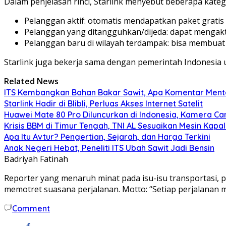
Dalam penjelasan rinci, Starlink menyebut beberapa kateg
Pelanggan aktif: otomatis mendapatkan paket gratis
Pelanggan yang ditangguhkan/dijeda: dapat mengakt
Pelanggan baru di wilayah terdampak: bisa membuat
Starlink juga bekerja sama dengan pemerintah Indonesia 
Related News
ITS Kembangkan Bahan Bakar Sawit, Apa Komentar Ment
Starlink Hadir di Blibli, Perluas Akses Internet Satelit
Huawei Mate 80 Pro Diluncurkan di Indonesia, Kamera Ca
Krisis BBM di Timur Tengah, TNI AL Sesuaikan Mesin Kapa
Apa Itu Avtur? Pengertian, Sejarah, dan Harga Terkini
Anak Negeri Hebat, Peneliti ITS Ubah Sawit Jadi Bensin
Badriyah Fatinah
Reporter yang menaruh minat pada isu-isu transportasi, p
memotret suasana perjalanan. Motto: “Setiap perjalanan 
Comment