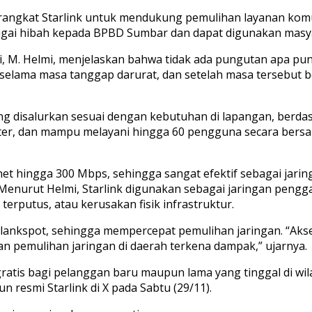
rangkat Starlink untuk mendukung pemulihan layanan kom
ebagai hibah kepada BPBD Sumbar dan dapat digunakan masya
gi, M. Helmi, menjelaskan bahwa tidak ada pungutan apa p
s selama masa tanggap darurat, dan setelah masa tersebut 
 disalurkan sesuai dengan kebutuhan di lapangan, berdasa
eter, dan mampu melayani hingga 60 pengguna secara bersa
t hingga 300 Mbps, sehingga sangat efektif sebagai jarin
Menurut Helmi, Starlink digunakan sebagai jaringan pengga
terputus, atau kerusakan fisik infrastruktur.
blankspot, sehingga mempercepat pemulihan jaringan. “Akse
an pemulihan jaringan di daerah terkena dampak,” ujarnya.
atis bagi pelanggan baru maupun lama yang tinggal di wila
n resmi Starlink di X pada Sabtu (29/11).