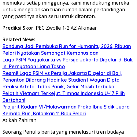
memukau setiap minggunya, kami mendukung mereka
untuk mengalahkan tuan rumah dalam pertandingan
yang pastinya akan seru untuk ditonton.
Prediksi Skor:
PEC Zwolle 1-2 AZ Alkmaar
Related News
Bandung Jadi Pembuka Run for Humanity 2026, Ribuan
Pelari Nyatakan Semangat Kemanusiaan
Laga PSIM Yogyakarta vs Persija Jakarta Digelar di Bali,
Ini Pernyataan Liana Tasno
Resmi! Laga PSIM vs Persija Jakarta Digelar di Bali,
Penonton Dilarang Hadir ke Stadion I Wayan Dipta
Reaksi Arteta: Tidak Panik, Gelar Masih Terbuka
Pelatih Vietnam Terkejut, Timnas Indonesia U-17 Pilih
Bertahan!
Prajurit Kodam VI/Mulawarman Praka Ibnu Sidik Juara
Kemala Run, Kalahkan 11 Ribu Pelari
Atikah Zahirah
Seorang Penulis berita yang menelusuri tren budaya