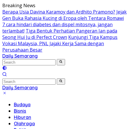
Skip
Breaking News
to
Berapa Usia Davina Karamoy dan Ardhito Pramono?
Jejak
content
Gen Buka Rahasia Kucing di Eropa oleh Tentara Romawi
7 cara hindari diabetes dan dispel mitosnya, jangan
terlambat!
Tiga Bentuk Perhatian Pangeran Ian pada
Seong Hui Ju di Perfect Crown
Kunjungi Tiga Kampus
Vokasi Malaysia, PNL Jajaki Kerja Sama dengan
Perusahaan Besar
Daily Semarang
"Semarang
Hari
Ini:
Informasi
Terkini
Daily Semarang
untuk
"Semarang
Anda"
Hari
Budaya
Ini:
Bisnis
Informasi
Hiburan
Terkini
Olahraga
untuk