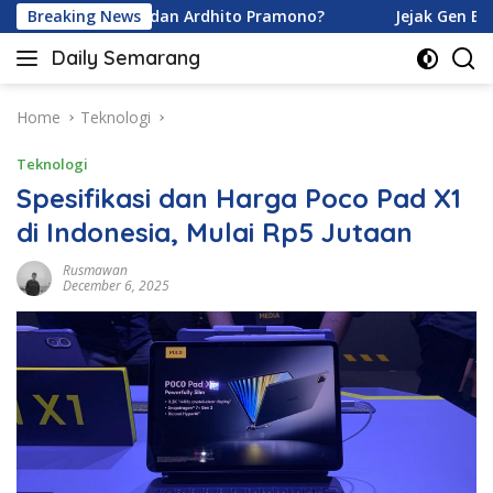
Skip
na Karamoy dan Ardhito Pramono?
Breaking News
Jejak Gen Buka Raha
to
Daily Semarang
content
"Semarang
Hari
Ini:
Home
Teknologi
Informasi
Teknologi
Terkini
untuk
Spesifikasi dan Harga Poco Pad X1
Anda"
di Indonesia, Mulai Rp5 Jutaan
Rusmawan
December 6, 2025