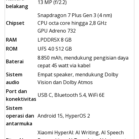
13 MP (f/2.2)
belakang
Snapdragon 7 Plus Gen 3 (4 nm)
Chipset
CPU octa core hingga 2,8 GHz
GPU Adreno 732
RAM
LPDDR5X 8 GB
ROM
UFS 4.0 512 GB
8.850 mAh, mendukung pengisian daya
Baterai
cepat 45 watt via kabel
Sistem
Empat speaker, mendukung Dolby
audio
Vision dan Dolby Atmos
Port dan
USB C, Bluetooth 5.4, WiFi 6E
konektivitas
Sistem
operasi dan
Android 15, HyperOS 2
antarmuka
Xiaomi HyperAI: AI Writing, AI Speech