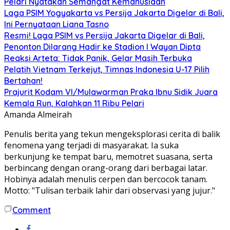
Pelari Nyatakan Semangat Kemanusiaan
Laga PSIM Yogyakarta vs Persija Jakarta Digelar di Bali,
Ini Pernyataan Liana Tasno
Resmi! Laga PSIM vs Persija Jakarta Digelar di Bali,
Penonton Dilarang Hadir ke Stadion I Wayan Dipta
Reaksi Arteta: Tidak Panik, Gelar Masih Terbuka
Pelatih Vietnam Terkejut, Timnas Indonesia U-17 Pilih
Bertahan!
Prajurit Kodam VI/Mulawarman Praka Ibnu Sidik Juara
Kemala Run, Kalahkan 11 Ribu Pelari
Amanda Almeirah
Penulis berita yang tekun mengeksplorasi cerita di balik
fenomena yang terjadi di masyarakat. Ia suka
berkunjung ke tempat baru, memotret suasana, serta
berbincang dengan orang-orang dari berbagai latar.
Hobinya adalah menulis cerpen dan bercocok tanam.
Motto: "Tulisan terbaik lahir dari observasi yang jujur."
Comment