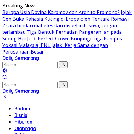
Skip
Breaking News
to
Berapa Usia Davina Karamoy dan Ardhito Pramono?
Jejak
content
Gen Buka Rahasia Kucing di Eropa oleh Tentara Romawi
7 cara hindari diabetes dan dispel mitosnya, jangan
terlambat!
Tiga Bentuk Perhatian Pangeran Ian pada
Seong Hui Ju di Perfect Crown
Kunjungi Tiga Kampus
Vokasi Malaysia, PNL Jajaki Kerja Sama dengan
Perusahaan Besar
Daily Semarang
"Semarang
Hari
Ini:
Informasi
Terkini
Daily Semarang
untuk
"Semarang
Anda"
Hari
Budaya
Ini:
Bisnis
Informasi
Hiburan
Terkini
Olahraga
untuk