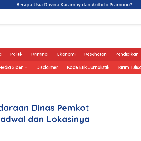
pa Usia Davina Karamoy dan Ardhito Pramono?
Jejak G
a
Politik
Kriminal
Ekonomi
Kesehatan
Pendidikan
edia Siber
Disclaimer
Kode Etik Jurnalistik
Kirim Tulis
daraan Dinas Pemkot
 Jadwal dan Lokasinya