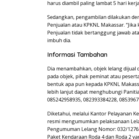
harus diambil paling lambat 5 hari ker
Sedangkan, pengambilan dilakukan de
Penjualan atau KPKNL Makassar. “Jika k
Penjualan tidak bertanggung jawab at
imbuh dia.
Informasi Tambahan
Dia menambahkan, objek lelang dijual 
pada objek, pihak peminat atau pesert
bentuk apa pun kepada KPKNL Makassa
lebih lanjut dapat menghubungi Paniti
085242958935, 082393384228, 08539677
Diketahui, melalui Kantor Pelayanan 
resmi mengumumkan pelaksanaan Lela
Pengumuman Lelang Nomor: 032/1276/
Paket Kendaraan Roda 4 dan Roda 2 yang