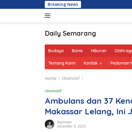
Skip
Breaking News
Bera
to
content
Daily Semarang
"Semarang
Hari
Budaya
Bisnis
Hiburan
Olahrag
Ini:
Informasi
Tentang Kami
Kontak
Pedoman M
Terkini
untuk
Home
Otomotif
Anda"
Otomotif
Ambulans dan 37 Ken
Makassar Lelang, Ini
Rafitman
December 9, 2025