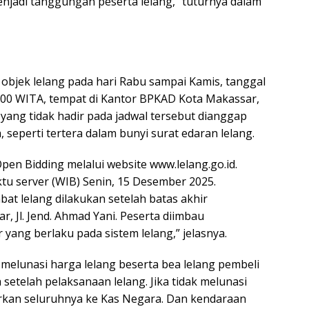
jadi tanggungan peserta lelang,” tuturnya dalam
 objek lelang pada hari Rabu sampai Kamis, tanggal
00 WITA, tempat di Kantor BPKAD Kota Makassar,
a yang tidak hadir pada jadwal tersebut dianggap
, seperti tertera dalam bunyi surat edaran lelang.
n Bidding melalui website www.lelang.go.id.
tu server (WIB) Senin, 15 Desember 2025.
at lelang dilakukan setelah batas akhir
, Jl. Jend. Ahmad Yani. Peserta diimbau
yang berlaku pada sistem lelang,” jelasnya.
melunasi harga lelang beserta bea lelang pembeli
 setelah pelaksanaan lelang. Jika tidak melunasi
orkan seluruhnya ke Kas Negara. Dan kendaraan