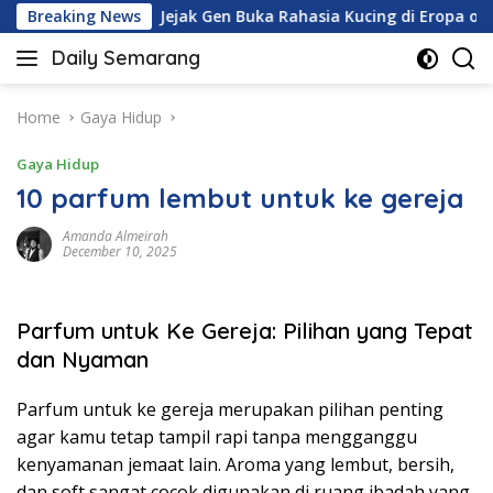
Skip
Breaking News
Jejak Gen Buka Rahasia Kucing di Eropa oleh Tentara R
to
Daily Semarang
content
"Semarang
Hari
Ini:
Home
Gaya Hidup
Informasi
Gaya Hidup
Terkini
untuk
10 parfum lembut untuk ke gereja
Anda"
Amanda Almeirah
December 10, 2025
Parfum untuk Ke Gereja: Pilihan yang Tepat
dan Nyaman
Parfum untuk ke gereja merupakan pilihan penting
agar kamu tetap tampil rapi tanpa mengganggu
kenyamanan jemaat lain. Aroma yang lembut, bersih,
dan soft sangat cocok digunakan di ruang ibadah yang