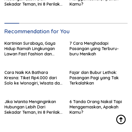
Sekadar Teman, Ini 8 Perilaku
Kamu?
Halus yang Ditunjukkan
Recommendation for You
Kartinian Surabaya, Gaya
7 Cara Menghadapi
Hidup Ramah Lingkungan
Pasangan yang Terburu-
Lawan Fast Fashion dan
buru Menikah
Plastik
Cara Naik KA Bathara
Fajar dan Bubur Lethok:
Kresna: Tiket Rp4.000 dari
Pasangan Pagi yang Tak
Solo ke Wonogiri, Wisata dan
Terkalahkan
Kuliner Menarik
Jika Wanita Menginginkan
6 Tanda Orang Nakal Tapi
Hubungan Lebih Dari
Menggemaskan, Apakah
Sekadar Teman, Ini 8 Perilaku
Kamu?
Halus yang Ditunjukkan