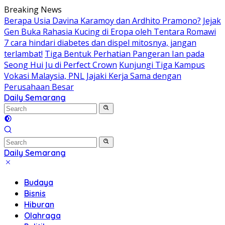
Skip
Breaking News
to
Berapa Usia Davina Karamoy dan Ardhito Pramono?
Jejak
content
Gen Buka Rahasia Kucing di Eropa oleh Tentara Romawi
7 cara hindari diabetes dan dispel mitosnya, jangan
terlambat!
Tiga Bentuk Perhatian Pangeran Ian pada
Seong Hui Ju di Perfect Crown
Kunjungi Tiga Kampus
Vokasi Malaysia, PNL Jajaki Kerja Sama dengan
Perusahaan Besar
Daily Semarang
"Semarang
Hari
Ini:
Informasi
Terkini
Daily Semarang
untuk
"Semarang
Anda"
Hari
Budaya
Ini:
Bisnis
Informasi
Hiburan
Terkini
Olahraga
untuk