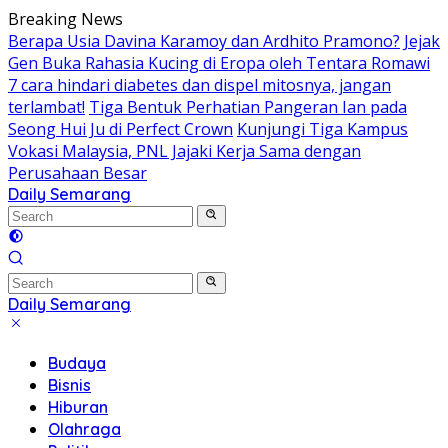
Skip
Breaking News
to
Berapa Usia Davina Karamoy dan Ardhito Pramono?
Jejak
content
Gen Buka Rahasia Kucing di Eropa oleh Tentara Romawi
7 cara hindari diabetes dan dispel mitosnya, jangan
terlambat!
Tiga Bentuk Perhatian Pangeran Ian pada
Seong Hui Ju di Perfect Crown
Kunjungi Tiga Kampus
Vokasi Malaysia, PNL Jajaki Kerja Sama dengan
Perusahaan Besar
Daily Semarang
"Semarang
Hari
Ini:
Informasi
Terkini
Daily Semarang
untuk
"Semarang
Anda"
Hari
Budaya
Ini:
Bisnis
Informasi
Hiburan
Terkini
Olahraga
untuk