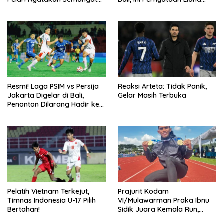
Kemanusiaan
Tasno
Resmi! Laga PSIM vs Persija
Reaksi Arteta: Tidak Panik,
Jakarta Digelar di Bali,
Gelar Masih Terbuka
Penonton Dilarang Hadir ke
Stadion I Wayan Dipta
Pelatih Vietnam Terkejut,
Prajurit Kodam
Timnas Indonesia U-17 Pilih
VI/Mulawarman Praka Ibnu
Bertahan!
Sidik Juara Kemala Run,
Kalahkan 11 Ribu Pelari