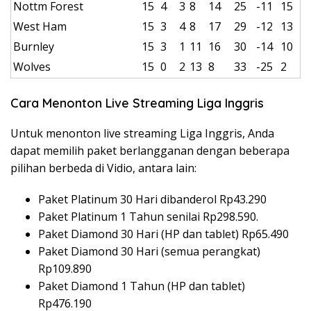
Nottm Forest
15
4
3
8
14
25
-11
15
West Ham
15
3
4
8
17
29
-12
13
Burnley
15
3
1
11
16
30
-14
10
Wolves
15
0
2
13
8
33
-25
2
Cara Menonton Live Streaming Liga Inggris
Untuk menonton live streaming Liga Inggris, Anda
dapat memilih paket berlangganan dengan beberapa
pilihan berbeda di Vidio, antara lain:
Paket Platinum 30 Hari dibanderol Rp43.290
Paket Platinum 1 Tahun senilai Rp298.590.
Paket Diamond 30 Hari (HP dan tablet) Rp65.490
Paket Diamond 30 Hari (semua perangkat)
Rp109.890
Paket Diamond 1 Tahun (HP dan tablet)
Rp476.190