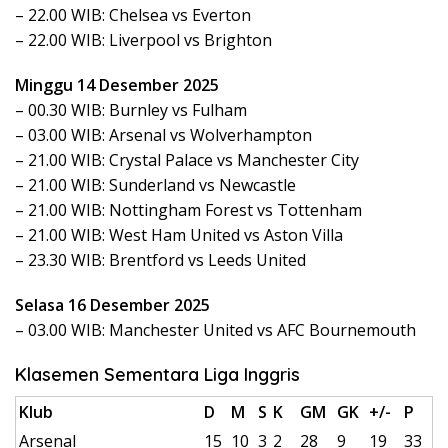
– 22.00 WIB: Chelsea vs Everton
– 22.00 WIB: Liverpool vs Brighton
Minggu 14 Desember 2025
– 00.30 WIB: Burnley vs Fulham
– 03.00 WIB: Arsenal vs Wolverhampton
– 21.00 WIB: Crystal Palace vs Manchester City
– 21.00 WIB: Sunderland vs Newcastle
– 21.00 WIB: Nottingham Forest vs Tottenham
– 21.00 WIB: West Ham United vs Aston Villa
– 23.30 WIB: Brentford vs Leeds United
Selasa 16 Desember 2025
– 03.00 WIB: Manchester United vs AFC Bournemouth
Klasemen Sementara Liga Inggris
Klub
D
M
S
K
GM
GK
+/-
P
Arsenal
15
10
3
2
28
9
19
33