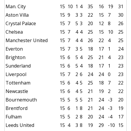
Man. City
15
10
1
4
35
16
19
31
Aston Villa
15
9
3
3
22
15
7
30
Crystal Palace
15
7
5
3
20
12
8
26
Chelsea
15
7
4
4
25
15
10
25
Manchester United
15
7
4
4
26
22
4
25
Everton
15
7
3
5
18
17
1
24
Brighton
15
6
5
4
25
21
4
23
Sunderland
15
6
5
4
18
17
1
23
Liverpool
15
7
2
6
24
24
0
23
Tottenham
15
6
4
5
25
18
7
22
Newcastle
15
6
4
5
21
19
2
22
Bournemouth
15
5
5
5
21
24
-3
20
Brentford
15
6
1
8
21
24
-3
19
Fulham
15
5
2
8
20
24
-4
17
Leeds United
15
4
3
8
19
29
-10
15