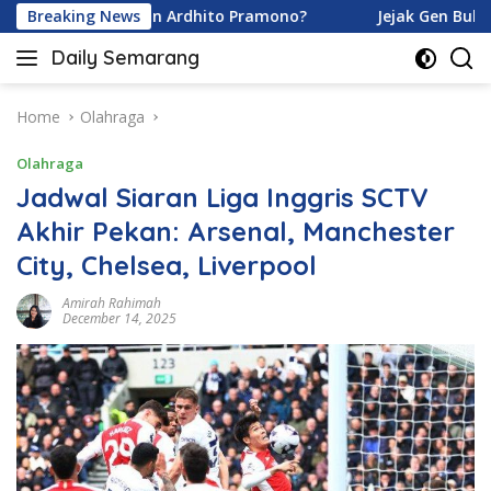
Skip
 Karamoy dan Ardhito Pramono?
Breaking News
Jejak Gen Buka Rahasi
to
Daily Semarang
content
"Semarang
Hari
Ini:
Home
Olahraga
Informasi
Olahraga
Terkini
untuk
Jadwal Siaran Liga Inggris SCTV
Anda"
Akhir Pekan: Arsenal, Manchester
City, Chelsea, Liverpool
Amirah Rahimah
December 14, 2025