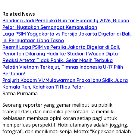
Related News
Bandung Jadi Pembuka Run for Humanity 2026, Ribuan
Pelari Nyatakan Semangat Kemanusiaan
Laga PSIM Yogyakarta vs Persija Jakarta Digelar di Bali,
Ini Pernyataan Liana Tasno
Resmi! Laga PSIM vs Persija Jakarta Digelar di Bali,
Penonton Dilarang Hadir ke Stadion I Wayan Dipta
Reaksi Arteta: Tidak Panik, Gelar Masih Terbuka
Pelatih Vietnam Terkejut, Timnas Indonesia U-17 Pilih
Bertahan!
Prajurit Kodam VI/Mulawarman Praka Ibnu Sidik Juara
Kemala Run, Kalahkan 11 Ribu Pelari
Ratna Purnama
Seorang reporter yang gemar meliput isu publik,
transportasi, dan dinamika perkotaan. Ia memiliki
kebiasaan membaca opini koran setiap pagi untuk
memperluas perspektif. Hobi utamanya adalah jogging,
fotografi, dan menikmati senja. Motto: "Kepekaan adalah