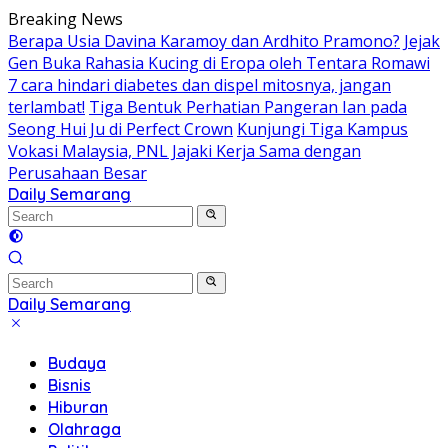
Skip
Breaking News
to
Berapa Usia Davina Karamoy dan Ardhito Pramono?
Jejak
content
Gen Buka Rahasia Kucing di Eropa oleh Tentara Romawi
7 cara hindari diabetes dan dispel mitosnya, jangan
terlambat!
Tiga Bentuk Perhatian Pangeran Ian pada
Seong Hui Ju di Perfect Crown
Kunjungi Tiga Kampus
Vokasi Malaysia, PNL Jajaki Kerja Sama dengan
Perusahaan Besar
Daily Semarang
"Semarang
Hari
Ini:
Informasi
Terkini
Daily Semarang
untuk
"Semarang
Anda"
Hari
Budaya
Ini:
Bisnis
Informasi
Hiburan
Terkini
Olahraga
untuk