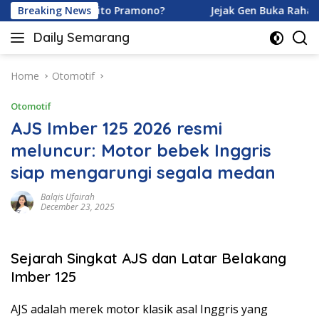
Skip
ramoy dan Ardhito Pramono?
Breaking News
Jejak Gen Buka Rahasia Ku
to
Daily Semarang
content
"Semarang
Hari
Ini:
Home
Otomotif
Informasi
Otomotif
Terkini
untuk
AJS Imber 125 2026 resmi
Anda"
meluncur: Motor bebek Inggris
siap mengarungi segala medan
Balqis Ufairah
December 23, 2025
Sejarah Singkat AJS dan Latar Belakang
Imber 125
AJS adalah merek motor klasik asal Inggris yang