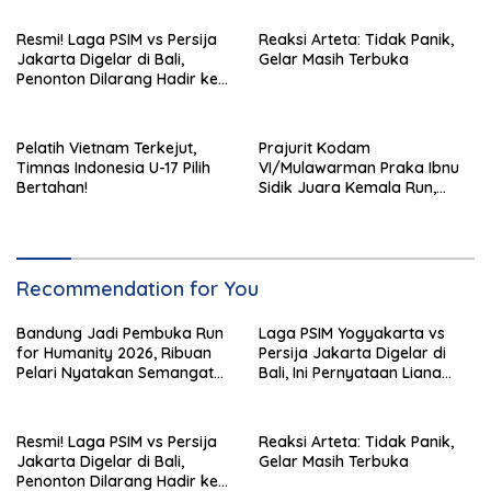
Resmi! Laga PSIM vs Persija
Reaksi Arteta: Tidak Panik,
Jakarta Digelar di Bali,
Gelar Masih Terbuka
Penonton Dilarang Hadir ke
Stadion I Wayan Dipta
Pelatih Vietnam Terkejut,
Prajurit Kodam
Timnas Indonesia U-17 Pilih
VI/Mulawarman Praka Ibnu
Bertahan!
Sidik Juara Kemala Run,
Kalahkan 11 Ribu Pelari
Recommendation for You
Bandung Jadi Pembuka Run
Laga PSIM Yogyakarta vs
for Humanity 2026, Ribuan
Persija Jakarta Digelar di
Pelari Nyatakan Semangat
Bali, Ini Pernyataan Liana
Kemanusiaan
Tasno
Resmi! Laga PSIM vs Persija
Reaksi Arteta: Tidak Panik,
Jakarta Digelar di Bali,
Gelar Masih Terbuka
Penonton Dilarang Hadir ke