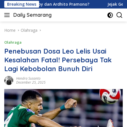
Skip
Davina Karamoy dan Ardhito Pramono?
Breaking News
Jejak Gen Buka 
to
Daily Semarang
content
"Semarang
Hari
Ini:
Home
Olahraga
Informasi
Olahraga
Terkini
untuk
Penebusan Dosa Leo Lelis Usai
Anda"
Kesalahan Fatal! Persebaya Tak
Lagi Kebobolan Bunuh Diri
Hendra Susanto
December 25, 2025