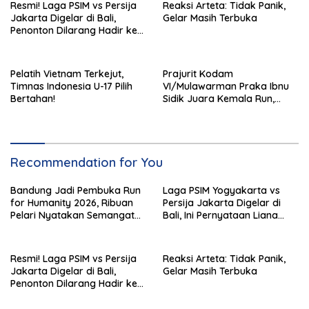
Resmi! Laga PSIM vs Persija
Reaksi Arteta: Tidak Panik,
Jakarta Digelar di Bali,
Gelar Masih Terbuka
Penonton Dilarang Hadir ke
Stadion I Wayan Dipta
Pelatih Vietnam Terkejut,
Prajurit Kodam
Timnas Indonesia U-17 Pilih
VI/Mulawarman Praka Ibnu
Bertahan!
Sidik Juara Kemala Run,
Kalahkan 11 Ribu Pelari
Recommendation for You
Bandung Jadi Pembuka Run
Laga PSIM Yogyakarta vs
for Humanity 2026, Ribuan
Persija Jakarta Digelar di
Pelari Nyatakan Semangat
Bali, Ini Pernyataan Liana
Kemanusiaan
Tasno
Resmi! Laga PSIM vs Persija
Reaksi Arteta: Tidak Panik,
Jakarta Digelar di Bali,
Gelar Masih Terbuka
Penonton Dilarang Hadir ke
Stadion I Wayan Dipta