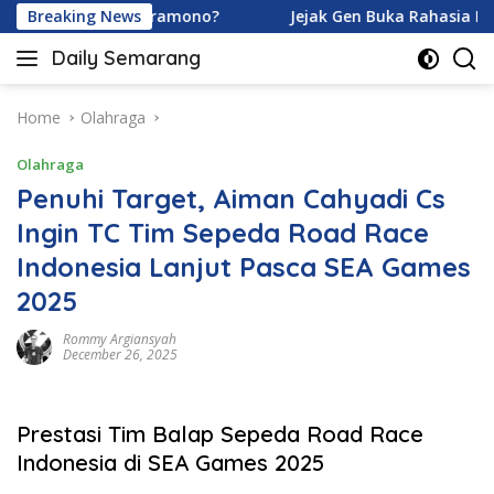
Skip
y dan Ardhito Pramono?
Breaking News
Jejak Gen Buka Rahasia Kucin
to
Daily Semarang
content
"Semarang
Hari
Ini:
Home
Olahraga
Informasi
Olahraga
Terkini
untuk
Penuhi Target, Aiman Cahyadi Cs
Anda"
Ingin TC Tim Sepeda Road Race
Indonesia Lanjut Pasca SEA Games
2025
Rommy Argiansyah
December 26, 2025
Prestasi Tim Balap Sepeda Road Race
Indonesia di SEA Games 2025