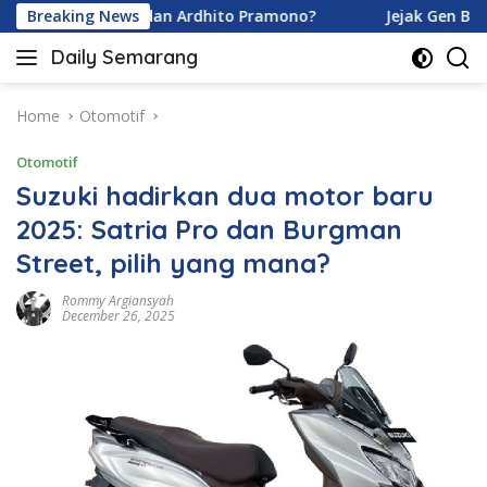
Skip
na Karamoy dan Ardhito Pramono?
Breaking News
Jejak Gen Buka Raha
to
Daily Semarang
content
"Semarang
Hari
Ini:
Home
Otomotif
Informasi
Otomotif
Terkini
untuk
Suzuki hadirkan dua motor baru
Anda"
2025: Satria Pro dan Burgman
Street, pilih yang mana?
Rommy Argiansyah
December 26, 2025