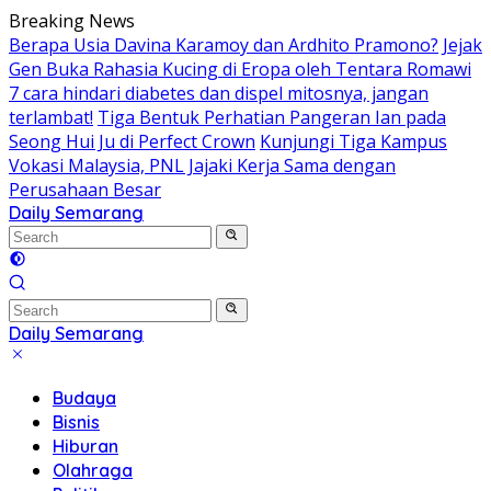
Skip
Breaking News
to
Berapa Usia Davina Karamoy dan Ardhito Pramono?
Jejak
content
Gen Buka Rahasia Kucing di Eropa oleh Tentara Romawi
7 cara hindari diabetes dan dispel mitosnya, jangan
terlambat!
Tiga Bentuk Perhatian Pangeran Ian pada
Seong Hui Ju di Perfect Crown
Kunjungi Tiga Kampus
Vokasi Malaysia, PNL Jajaki Kerja Sama dengan
Perusahaan Besar
Daily Semarang
"Semarang
Hari
Ini:
Informasi
Terkini
Daily Semarang
untuk
"Semarang
Anda"
Hari
Budaya
Ini:
Bisnis
Informasi
Hiburan
Terkini
Olahraga
untuk