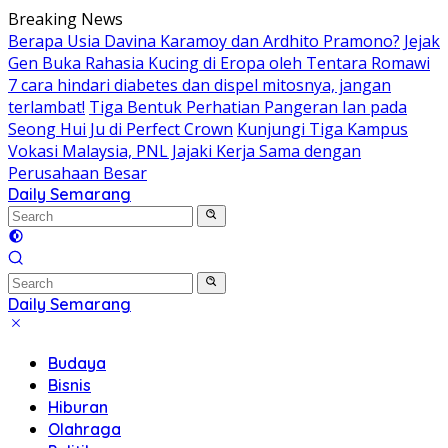
Skip
Breaking News
to
Berapa Usia Davina Karamoy dan Ardhito Pramono?
Jejak
content
Gen Buka Rahasia Kucing di Eropa oleh Tentara Romawi
7 cara hindari diabetes dan dispel mitosnya, jangan
terlambat!
Tiga Bentuk Perhatian Pangeran Ian pada
Seong Hui Ju di Perfect Crown
Kunjungi Tiga Kampus
Vokasi Malaysia, PNL Jajaki Kerja Sama dengan
Perusahaan Besar
Daily Semarang
"Semarang
Hari
Ini:
Informasi
Terkini
Daily Semarang
untuk
"Semarang
Anda"
Hari
Budaya
Ini:
Bisnis
Informasi
Hiburan
Terkini
Olahraga
untuk