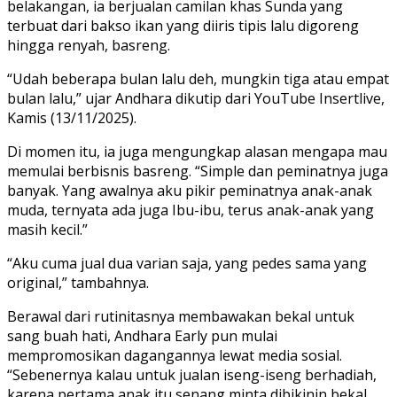
belakangan, ia berjualan camilan khas Sunda yang
terbuat dari bakso ikan yang diiris tipis lalu digoreng
hingga renyah, basreng.
“Udah beberapa bulan lalu deh, mungkin tiga atau empat
bulan lalu,” ujar Andhara dikutip dari YouTube Insertlive,
Kamis (13/11/2025).
Di momen itu, ia juga mengungkap alasan mengapa mau
memulai berbisnis basreng. “Simple dan peminatnya juga
banyak. Yang awalnya aku pikir peminatnya anak-anak
muda, ternyata ada juga Ibu-ibu, terus anak-anak yang
masih kecil.”
“Aku cuma jual dua varian saja, yang pedes sama yang
original,” tambahnya.
Berawal dari rutinitasnya membawakan bekal untuk
sang buah hati, Andhara Early pun mulai
mempromosikan dagangannya lewat media sosial.
“Sebenernya kalau untuk jualan iseng-iseng berhadiah,
karena pertama anak itu senang minta dibikinin bekal