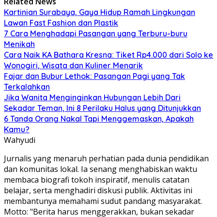
Related News
Kartinian Surabaya, Gaya Hidup Ramah Lingkungan
Lawan Fast Fashion dan Plastik
7 Cara Menghadapi Pasangan yang Terburu-buru
Menikah
Cara Naik KA Bathara Kresna: Tiket Rp4.000 dari Solo ke
Wonogiri, Wisata dan Kuliner Menarik
Fajar dan Bubur Lethok: Pasangan Pagi yang Tak
Terkalahkan
Jika Wanita Menginginkan Hubungan Lebih Dari
Sekadar Teman, Ini 8 Perilaku Halus yang Ditunjukkan
6 Tanda Orang Nakal Tapi Menggemaskan, Apakah
Kamu?
Wahyudi
Jurnalis yang menaruh perhatian pada dunia pendidikan
dan komunitas lokal. Ia senang menghabiskan waktu
membaca biografi tokoh inspiratif, menulis catatan
belajar, serta menghadiri diskusi publik. Aktivitas ini
membantunya memahami sudut pandang masyarakat.
Motto: "Berita harus menggerakkan, bukan sekadar