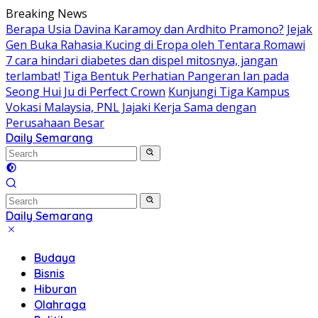
Skip
Breaking News
to
Berapa Usia Davina Karamoy dan Ardhito Pramono?
Jejak
content
Gen Buka Rahasia Kucing di Eropa oleh Tentara Romawi
7 cara hindari diabetes dan dispel mitosnya, jangan
terlambat!
Tiga Bentuk Perhatian Pangeran Ian pada
Seong Hui Ju di Perfect Crown
Kunjungi Tiga Kampus
Vokasi Malaysia, PNL Jajaki Kerja Sama dengan
Perusahaan Besar
Daily Semarang
"Semarang
Hari
Ini:
Informasi
Terkini
Daily Semarang
untuk
"Semarang
Anda"
Hari
Budaya
Ini:
Bisnis
Informasi
Hiburan
Terkini
Olahraga
untuk