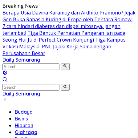
Skip
Breaking News
to
Berapa Usia Davina Karamoy dan Ardhito Pramono?
Jejak
content
Gen Buka Rahasia Kucing di Eropa oleh Tentara Romawi
7 cara hindari diabetes dan dispel mitosnya, jangan
terlambat!
Tiga Bentuk Perhatian Pangeran Ian pada
Seong Hui Ju di Perfect Crown
Kunjungi Tiga Kampus
Vokasi Malaysia, PNL Jajaki Kerja Sama dengan
Perusahaan Besar
Daily Semarang
"Semarang
Hari
Ini:
Informasi
Terkini
Daily Semarang
untuk
"Semarang
Anda"
Hari
Budaya
Ini:
Bisnis
Informasi
Hiburan
Terkini
Olahraga
untuk