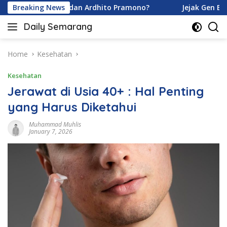
Skip
ina Karamoy dan Ardhito Pramono?
Breaking News
Jejak Gen Buka Rah
to
Daily Semarang
content
"Semarang
Hari
Ini:
Home
Kesehatan
Informasi
Kesehatan
Terkini
untuk
Jerawat di Usia 40+ : Hal Penting
Anda"
yang Harus Diketahui
Muhammad Muhlis
January 7, 2026