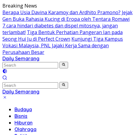
Skip
Breaking News
to
Berapa Usia Davina Karamoy dan Ardhito Pramono?
Jejak
content
Gen Buka Rahasia Kucing di Eropa oleh Tentara Romawi
7 cara hindari diabetes dan dispel mitosnya, jangan
terlambat!
Tiga Bentuk Perhatian Pangeran Ian pada
Seong Hui Ju di Perfect Crown
Kunjungi Tiga Kampus
Vokasi Malaysia, PNL Jajaki Kerja Sama dengan
Perusahaan Besar
Daily Semarang
"Semarang
Hari
Ini:
Informasi
Terkini
Daily Semarang
untuk
"Semarang
Anda"
Hari
Budaya
Ini:
Bisnis
Informasi
Hiburan
Terkini
Olahraga
untuk