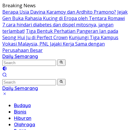
Skip
Breaking News
to
Berapa Usia Davina Karamoy dan Ardhito Pramono?
Jejak
content
Gen Buka Rahasia Kucing di Eropa oleh Tentara Romawi
7 cara hindari diabetes dan dispel mitosnya, jangan
terlambat!
Tiga Bentuk Perhatian Pangeran Ian pada
Seong Hui Ju di Perfect Crown
Kunjungi Tiga Kampus
Vokasi Malaysia, PNL Jajaki Kerja Sama dengan
Perusahaan Besar
Daily Semarang
"Semarang
Hari
Ini:
Informasi
Terkini
Daily Semarang
untuk
"Semarang
Anda"
Hari
Budaya
Ini:
Bisnis
Informasi
Hiburan
Terkini
Olahraga
untuk