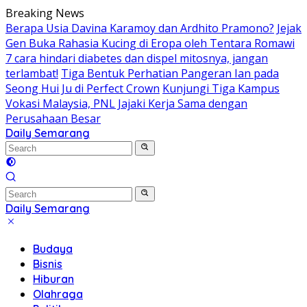
Skip
Breaking News
to
Berapa Usia Davina Karamoy dan Ardhito Pramono?
Jejak
content
Gen Buka Rahasia Kucing di Eropa oleh Tentara Romawi
7 cara hindari diabetes dan dispel mitosnya, jangan
terlambat!
Tiga Bentuk Perhatian Pangeran Ian pada
Seong Hui Ju di Perfect Crown
Kunjungi Tiga Kampus
Vokasi Malaysia, PNL Jajaki Kerja Sama dengan
Perusahaan Besar
Daily Semarang
"Semarang
Hari
Ini:
Informasi
Terkini
Daily Semarang
untuk
"Semarang
Anda"
Hari
Budaya
Ini:
Bisnis
Informasi
Hiburan
Terkini
Olahraga
untuk