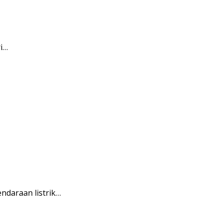
i…
ndaraan listrik…