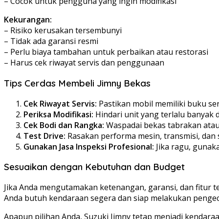
– Cocok untuk pengguna yang ingin modifikasi
Kekurangan:
– Risiko kerusakan tersembunyi
– Tidak ada garansi resmi
– Perlu biaya tambahan untuk perbaikan atau restorasi
– Harus cek riwayat servis dan penggunaan
Tips Cerdas Membeli Jimny Bekas
Cek Riwayat Servis:
Pastikan mobil memiliki buku ser
Periksa Modifikasi:
Hindari unit yang terlalu banyak d
Cek Bodi dan Rangka:
Waspadai bekas tabrakan atau 
Test Drive:
Rasakan performa mesin, transmisi, dan s
Gunakan Jasa Inspeksi Profesional:
Jika ragu, gunak
Sesuaikan dengan Kebutuhan dan Budget
Jika Anda mengutamakan ketenangan, garansi, dan fitur t
Anda butuh kendaraan segera dan siap melakukan pengece
Apapun pilihan Anda, Suzuki Jimny tetap menjadi kendaraan