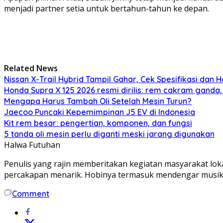
menjadi partner setia untuk bertahun-tahun ke depan.
Related News
Nissan X-Trail Hybrid Tampil Gahar, Cek Spesifikasi dan H
Honda Supra X 125 2026 resmi dirilis: rem cakram ganda,
Mengapa Harus Tambah Oli Setelah Mesin Turun?
Jaecoo Puncaki Kepemimpinan J5 EV di Indonesia
Kit rem besar: pengertian, komponen, dan fungsi
5 tanda oli mesin perlu diganti meski jarang digunakan
Halwa Futuhan
Penulis yang rajin memberitakan kegiatan masyarakat loka
percakapan menarik. Hobinya termasuk mendengar musik tem
Comment