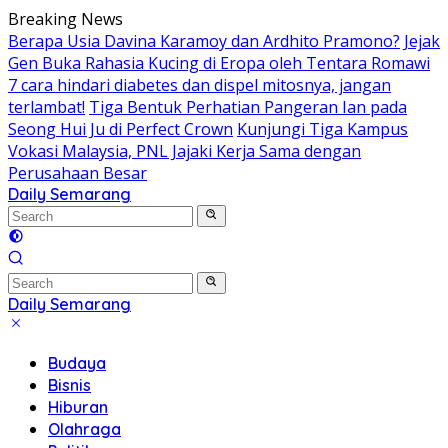
Skip
Breaking News
to
Berapa Usia Davina Karamoy dan Ardhito Pramono?
Jejak
content
Gen Buka Rahasia Kucing di Eropa oleh Tentara Romawi
7 cara hindari diabetes dan dispel mitosnya, jangan
terlambat!
Tiga Bentuk Perhatian Pangeran Ian pada
Seong Hui Ju di Perfect Crown
Kunjungi Tiga Kampus
Vokasi Malaysia, PNL Jajaki Kerja Sama dengan
Perusahaan Besar
Daily Semarang
"Semarang
Hari
Ini:
Informasi
Terkini
Daily Semarang
untuk
"Semarang
Anda"
Hari
Budaya
Ini:
Bisnis
Informasi
Hiburan
Terkini
Olahraga
untuk