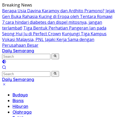
Skip
Breaking News
to
Berapa Usia Davina Karamoy dan Ardhito Pramono?
Jejak
content
Gen Buka Rahasia Kucing di Eropa oleh Tentara Romawi
7 cara hindari diabetes dan dispel mitosnya, jangan
terlambat!
Tiga Bentuk Perhatian Pangeran Ian pada
Seong Hui Ju di Perfect Crown
Kunjungi Tiga Kampus
Vokasi Malaysia, PNL Jajaki Kerja Sama dengan
Perusahaan Besar
Daily Semarang
"Semarang
Hari
Ini:
Informasi
Terkini
Daily Semarang
untuk
"Semarang
Anda"
Hari
Budaya
Ini:
Bisnis
Informasi
Hiburan
Terkini
Olahraga
untuk