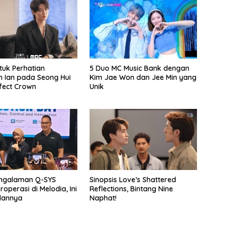
tuk Perhatian
5 Duo MC Music Bank dengan
 Ian pada Seong Hui
Kim Jae Won dan Jee Min yang
rfect Crown
Unik
engalaman Q-SYS
Sinopsis Love’s Shattered
operasi di Melodia, Ini
Reflections, Bintang Nine
lannya
Naphat!