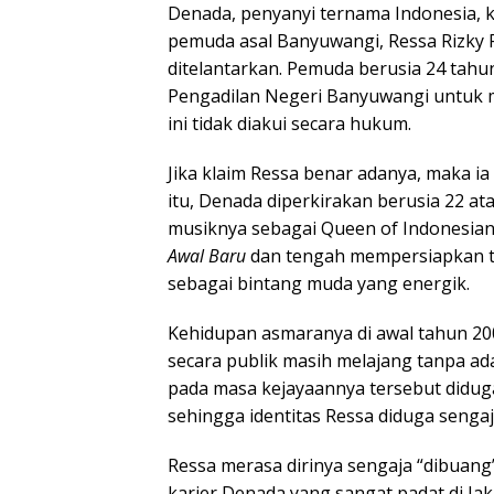
Denada, penyanyi ternama Indonesia, k
pemuda asal Banyuwangi, Ressa Rizky
ditelantarkan. Pemuda berusia 24 tahu
Pengadilan Negeri Banyuwangi untuk 
ini tidak diakui secara hukum.
Jika klaim Ressa benar adanya, maka ia
itu, Denada diperkirakan berusia 22 at
musiknya sebagai Queen of Indonesian R
Awal Baru
dan tengah mempersiapkan tr
sebagai bintang muda yang energik.
Kehidupan asmaranya di awal tahun 200
secara publik masih melajang tanpa ad
pada masa kejayaannya tersebut diduga
sehingga identitas Ressa diduga senga
Ressa merasa dirinya sengaja “dibuan
karier Denada yang sangat padat di Ja