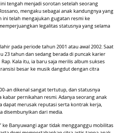
ini tengah menjadi sorotan setelah seorang
 Rossano, mengaku sebagai anak kandungnya yang
n ini telah mengajukan gugatan resmi ke
memperjuangkan legalitas statusnya yang selama
 lahir pada periode tahun 2001 atau awal 2002. Saat
au 23 tahun dan sedang berada di puncak karier
ap. Kala itu, ia baru saja merilis album sukses
ansisi besar ke musik dangdut dengan citra
0-an dikenal sangat tertutup, dan statusnya
a kabar pernikahan resmi. Adanya seorang anak
 dapat merusak reputasi serta kontrak kerja,
ja disembunyikan dari media.
g” ke Banyuwangi agar tidak mengganggu mobilitas
karta demi mempertahankan citra artis tanpa anak.