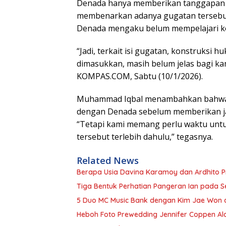
Denada hanya memberikan tanggapan 
membenarkan adanya gugatan tersebut.
Denada mengaku belum mempelajari ko
“Jadi, terkait isi gugatan, konstruksi 
dimasukkan, masih belum jelas bagi ka
KOMPAS.COM, Sabtu (10/1/2026).
Muhammad Iqbal menambahkan bahwa 
dengan Denada sebelum memberikan ja
“Tetapi kami memang perlu waktu unt
tersebut terlebih dahulu,” tegasnya.
Related News
Berapa Usia Davina Karamoy dan Ardhito
Tiga Bentuk Perhatian Pangeran Ian pada Se
5 Duo MC Music Bank dengan Kim Jae Won d
Heboh Foto Prewedding Jennifer Coppen Ala