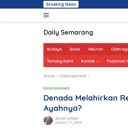
Skip
Breaking News
to
content
Daily Semarang
"Semarang
Hari
Budaya
Bisnis
Hiburan
Olahrag
Ini:
Informasi
Tentang Kami
Kontak
Pedoman M
Terkini
untuk
Home
Entertainment
Anda"
Entertainment
Denada Melahirkan Re
Ayahnya?
Bahjah Jamilah
January 17, 2026