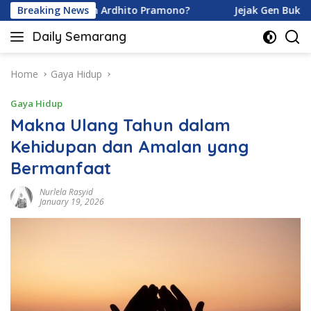
Skip
Karamoy dan Ardhito Pramono?
Breaking News
Jejak Gen Buka Rahasia
to
Daily Semarang
content
"Semarang
Hari
Ini:
Home
Gaya Hidup
Informasi
Gaya Hidup
Terkini
untuk
Makna Ulang Tahun dalam
Anda"
Kehidupan dan Amalan yang
Bermanfaat
Nurlela Rasyid
January 19, 2026