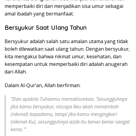
memperbaiki diri dan menjadikan sisa umur sebagai
amal ibadah yang bermanfaat.
Bersyukur Saat Ulang Tahun
Bersyukur adalah salah satu amalan utama yang tidak
boleh dilewatkan saat ulang tahun. Dengan bersyukur,
kita mengakui bahwa nikmat umur, kesehatan, dan
kesempatan untuk memperbaiki diri adalah anugerah
dari Allah.
Dalam Al-Qur’an, Allah berfirman:
“Dan apabila Tuhanmu memaklumkan, ‘Sesungguhnya
jika kamu bersyukur, niscaya Aku akan menambah
(nikmat) kepadamu, tetapi jika kamu mengingkari
(nikmat-Ku), sesungguhnya azab-Ku benar-benar sangat
keras.’”