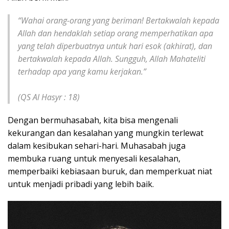
“Wahai orang-orang yang beriman! Bertakwalah kepada
Allah dan hendaklah setiap orang memperhatikan apa
yang telah diperbuatnya untuk hari esok (akhirat), dan
bertakwalah kepada Allah. Sungguh, Allah Mahateliti
terhadap apa yang kamu kerjakan.”
(QS Al Hasyr : 18)
Dengan bermuhasabah, kita bisa mengenali
kekurangan dan kesalahan yang mungkin terlewat
dalam kesibukan sehari-hari. Muhasabah juga
membuka ruang untuk menyesali kesalahan,
memperbaiki kebiasaan buruk, dan memperkuat niat
untuk menjadi pribadi yang lebih baik.