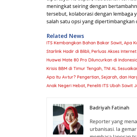
meningkat seiring dengan bertambahny
tersebut, kolaborasi dengan lembaga ya
salah satu opsi yang dipertimbangkan 
Related News
ITS Kembangkan Bahan Bakar Sawit, Apa K
Starlink Hadir di Blibli, Perluas Akses Internet
Huawei Mate 80 Pro Diluncurkan di Indonesi
Krisis BBM di Timur Tengah, TNI AL Sesuai
Apa Itu Avtur? Pengertian, Sejarah, dan Har
Anak Negeri Hebat, Peneliti ITS Ubah Sawit J
Badriyah Fatinah
Reporter yang menar
urbanisasi. Ia gema
membaca laporan tra