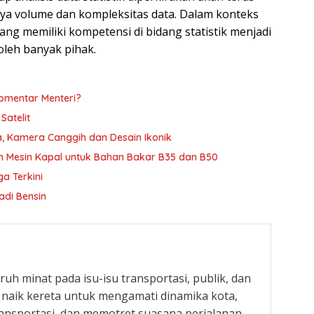
a volume dan kompleksitas data. Dalam konteks
ng memiliki kompetensi di bidang statistik menjadi
oleh banyak pihak.
omentar Menteri?
 Satelit
a, Kamera Canggih dan Desain Ikonik
kan Mesin Kapal untuk Bahan Bakar B35 dan B50
ga Terkini
adi Bensin
uh minat pada isu-isu transportasi, publik, dan
r naik kereta untuk mengamati dinamika kota,
nsportasi, dan memotret suasana perjalanan.