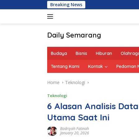
Skip
Breaking News
B
to
content
Daily Semarang
"Semarang
Hari
Budaya
Bisnis
Hiburan
Olahrag
Ini:
Informasi
Tentang Kami
Kontak
Pedoman M
Terkini
untuk
Home
Teknologi
Anda"
Teknologi
6 Alasan Analisis Data 
Utama Saat Ini
Badriyah Fatinah
January 20, 2026